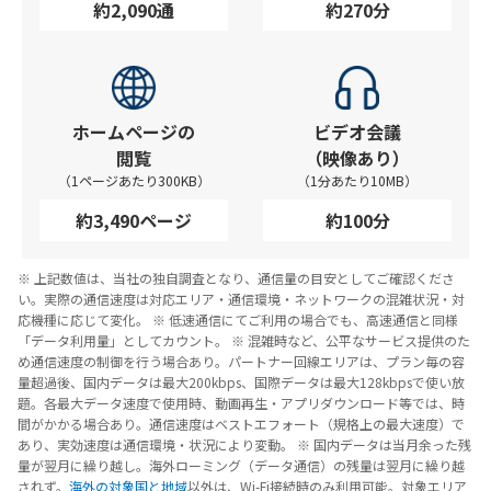
約2,090通
約270分
ホームページの
ビデオ会議
閲覧
（映像あり）
（1ページあたり300KB）
（1分あたり10MB）
約3,490ページ
約100分
※ 上記数値は、当社の独自調査となり、通信量の目安としてご確認くださ
い。実際の通信速度は対応エリア・通信環境・ネットワークの混雑状況・対
応機種に応じて変化。
※ 低速通信にてご利用の場合でも、高速通信と同様
「データ利用量」としてカウント。
※ 混雑時など、公平なサービス提供のた
め通信速度の制御を行う場合あり。パートナー回線エリアは、プラン毎の容
量超過後、国内データは最大200kbps、国際データは最大128kbpsで使い放
題。各最大データ速度で使用時、動画再生・アプリダウンロード等では、時
間がかかる場合あり。通信速度はベストエフォート（規格上の最大速度）で
あり、実効速度は通信環境・状況により変動。
※ 国内データは当月余った残
量が翌月に繰り越し。海外ローミング（データ通信）の残量は翌月に繰り越
されず。
海外の対象国と地域
以外は、Wi-Fi接続時のみ利用可能。対象エリア