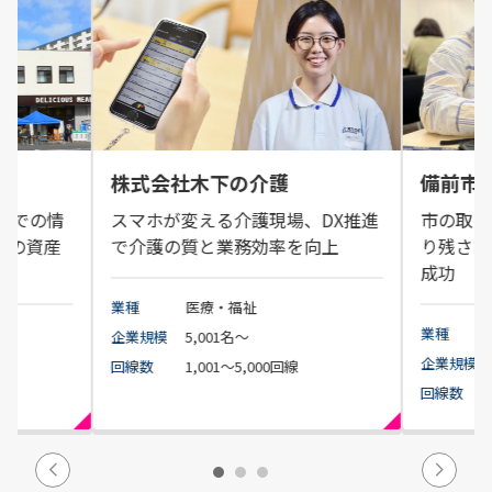
ダ
株式会社木下の介護
備前市
間での情
スマホが変える介護現場、DX推進
市の取り
報の資産
で介護の質と業務効率を向上
り残さな
成功
業種
医療・福祉
業種
企業規模
5,001名～
企業規模
回線数
1,001～5,000回線
回線数