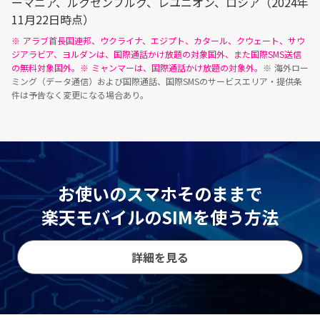
ーマニア、ルクセンブルク、レユニオン、ロシア（2024年
11月22日時点）
※
アラブ首長国連邦、ウクライナ、エジプト、カタール、クウェート、サウ
ジアラビア、ヨルダンは、国際通話かけ放題の対象国外、また国際SMS送信
の無料対象国外。
※
ミャンマーは、国際通話かけ放題の対象外。
※
海外ロー
ミング（データ通信）および国際通話、国際SMSのサービスエリア・提供条
件は予告なく変更になる場合あり。
お使いのスマホそのままで
楽天モバイルのSIMを使う方法
詳細を見る