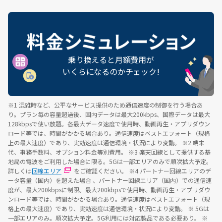
乗り換えると月額費用が
いくらになるのかチェック!
※1 混雑時など、公平なサービス提供のため通信速度の制御を行う場合あ
り。プラン毎の容量超過後、国内データは最大200kbps、国際データは最大
128kbpsで使い放題。各最大データ速度で使用時、動画再生・アプリダウン
ロード等では、時間がかかる場合あり。通信速度はベストエフォート（規格
上の最大速度）であり、実効速度は通信環境・状況により変動。
※2 端末
代、事務手数料、オプション料金等別費用。
※3 楽天回線として提供する基
地局の電波をご利用した場合に限る。5Gは一部エリアのみで順次拡大予定。
詳しくは
回線エリア
をご確認ください。
※4 パートナー回線エリアのデ
ータ容量（国内）を超えた場合 、パートナー回線エリア（国内）での通信速
度が、最大200kbpsに制限。最大200kbpsで使用時、動画再生・アプリダウ
ンロード等では、時間がかかる場合あり。通信速度はベストエフォート（規
格上の最大速度）であり、実効速度は通信環境・状況により変動。
※ 5Gは
一部エリアのみ。順次拡大予定。5G利用には対応製品である必要あり。
※