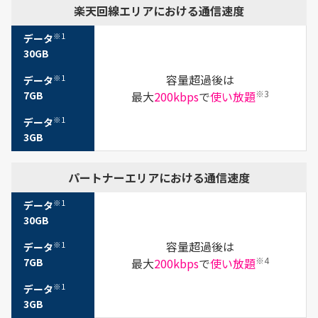
楽天回線エリアに
おける通信速度
※1
データ
30GB
容量超過後は
※1
データ
※3
7GB
最大
200kbps
で
使い放題
※1
データ
3GB
パートナーエリアに
おける通信速度
※1
データ
30GB
容量超過後は
※1
データ
※4
7GB
最大
200kbps
で
使い放題
※1
データ
3GB