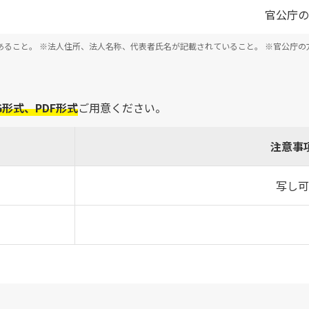
官公庁の
あること。
※法人住所、法人名称、代表者氏名が記載されていること。
※官公庁の
G形式、PDF形式
ご用意ください。
注意事
写し可