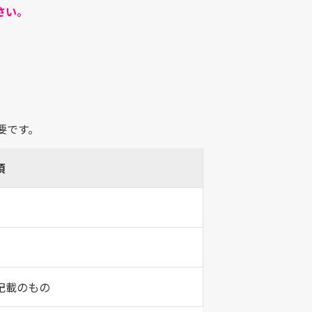
さい。
。
要です。
項
記載のもの