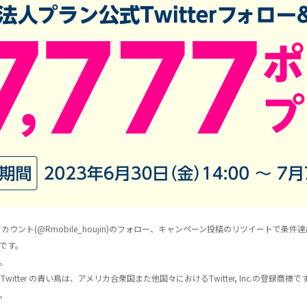
カウント(@Rmobile_houjin)のフォロー、キャンペーン投稿のリツイートで条件
です。
。
T」ロゴ、Twitter の青い鳥は、アメリカ合衆国また他国々におけるTwitter, Inc.の登録商標で
。