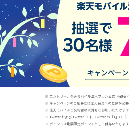
※
エントリー、楽天モバイル法人プラン公式Twitterア
※
キャンペーンのご応募には楽天会員への登録が必要
※
楽天モバイルご契約者様以外もご参加いただけます
※
Twitter および Twitter ロゴ、Twitter の「
※
ポイントは期間限定ポイントとして付与いたします