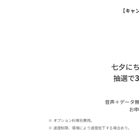
【キャ
音声＋データ無
お申
※
オプション料等別費用。
※
速度制限、環境により速度低下する場合あり。