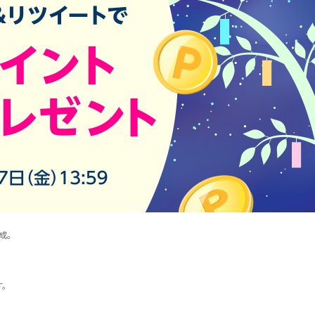
達成。
す。