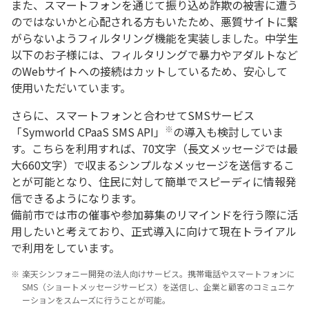
また、スマートフォンを通じて振り込め詐欺の被害に遭う
のではないかと心配される方もいたため、悪質サイトに繋
がらないようフィルタリング機能を実装しました。中学生
以下のお子様には、フィルタリングで暴力やアダルトなど
のWebサイトへの接続はカットしているため、安心して
使用いただいています。
さらに、スマートフォンと合わせてSMSサービス
※
「Symworld CPaaS SMS API」
の導入も検討していま
す。こちらを利用すれば、70文字（長文メッセージでは最
大660文字）で収まるシンプルなメッセージを送信するこ
とが可能となり、住民に対して簡単でスピーディに情報発
信できるようになります。
備前市では市の催事や参加募集のリマインドを行う際に活
用したいと考えており、正式導入に向けて現在トライアル
で利用をしています。
※
楽天シンフォニー開発の法人向けサービス。携帯電話やスマートフォンに
SMS（ショートメッセージサービス）を送信し、企業と顧客のコミュニケ
ーションをスムーズに行うことが可能。