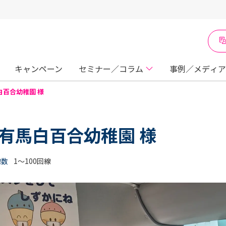
キャンペーン
セミナー／コラム
事例／メディア
白百合幼稚園 様
 有馬白百合幼稚園 様
線数
1～100回線