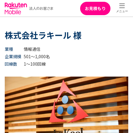
お見積もり
株式会社ラキール 様
業種
情報通信
企業規模
501～1,000名
回線数
1～100回線